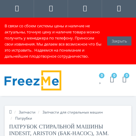
В связи со сбоем системы цены и наличие не
актуальны, точную цену и наличие товара можно
получить у менеджера по телефону. Приносим
Закрыть
свои извинения. Мы делаем все возможное что бы
это исправить. Надеемся на понимание и
дальнейшее плодотворное сотрудничество.
0
0
0
Запчасти
Запчасти для стиральных машин
Патрубки
ПАТРУБОК СТИРАЛЬНОЙ МАШИНЫ
INDESIT, ARISTON (БАК-НАСОС), ЗАМ.