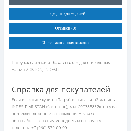
Подходит для моделей
Отзывов (0)
Информационная вкладка
Патрубок сливной от бака к насосу для стиральных
машин ARISTON, INDESIT
Справка для покупателей
Если вы хотите купить «Патрубок стиральной машины
INDESIT, ARISTON (бак-насос), зам. C00385832», но у вас
возникли сложности соформлением заказа,
обращайтесь к нашим менеджерам по номеру
телефона +7 (960) 579-09-09.