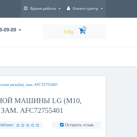
Время работы
Клиент-центр
9-09-09
0
0.00р.
кая резьба), зам. AFC72755401
ОЙ МАШИНЫ LG (М10,
ЗАМ. AFC72755401
Рейтинг:
Оставить отзыв