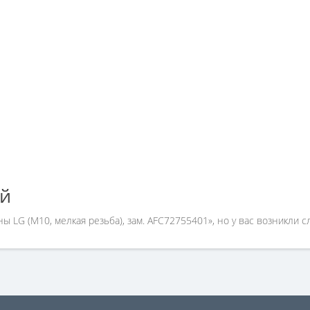
ей
ы LG (М10, мелкая резьба), зам. AFC72755401», но у вас возникли 
 579-09-09.