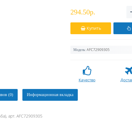
294.50р.
Купить
AFC72909305
Модель:
Качество
Доста
вов (0)
Информационная вкладка
ба), арт. AFC72909305