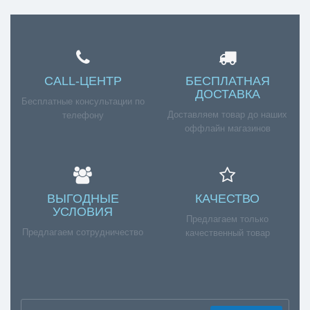
Страна производитель:
Обязательной сертификации не
Сертификат:
подлежит
Справка для
CALL-ЦЕНТР
БЕСПЛАТНАЯ
ДОСТАВКА
покупателей
Бесплатные консультации по
Доставляем товар до наших
телефону
Если вы хотите купить «Антивибрационные
оффлайн магазинов
подставки для стиральной машины Topperr», но у
вас возникли сложности соформлением заказа,
обращайтесь к нашим менеджерам по номеру
телефона +7 (960) 579-09-09.
ВЫГОДНЫЕ
КАЧЕСТВО
УСЛОВИЯ
Предлагаем только
Предлагаем сотрудничество
качественный товар
Отзывы к Антивибрационные
подставки для стиральной машины
Topperr
Нет отзывов о данном товаре.