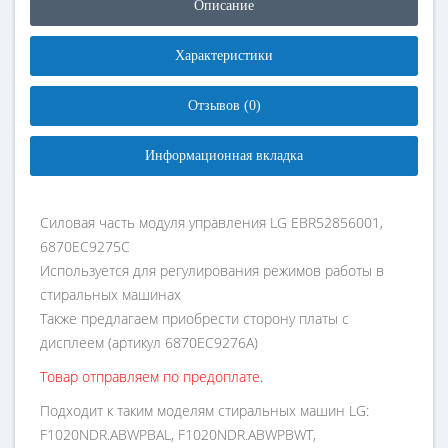
Описание
Характеристики
Отзывов (0)
Информационная вкладка
Силовая часть модуля управления LG EBR52856001,
6870EC9275C
Используется для регулирования режимов работы в
стиральных машинах
Также предлагаем приобрести сторону платы с
дисплеем (артикул 6870EC9276A)
Товар отправляем по предоплате.
Подходит к таким моделям стиральных машин LG:
F1020NDR.ABWPBAL, F1020NDR.ABWPBWT,