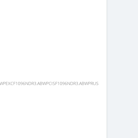
BWPEXCF1096NDR3.ABWPCISF1096NDR3.ABWPRUSF1096NDR4.ALSPC