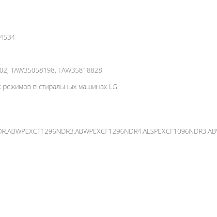
54534
02, TAW35058198, TAW35818828
х режимов в стиральных машинах LG.
DR.ABWPEXCF1296NDR3.ABWPEXCF1296NDR4.ALSPEXCF1096NDR3.A