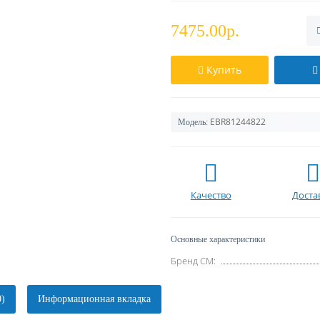
7475.00р.
Купить
EBR81244822
Модель:
Качество
Доста
Основные характеристики
Бренд СМ:
0)
Информационная вкладка