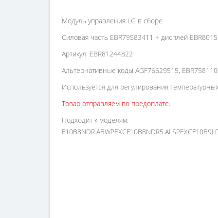
Модуль управления LG в сборе
Силовая часть EBR79583411 + дисплей EBR801
Артикул: EBR81244822
Альтернативные коды AGF76629515, EBR758110
Используется для регулирования температурны
Товар отправляем по предоплате.
Подходит к моделям:
F10B8NDR.ABWPEXCF10B8NDR5.ALSPEXCF10B9L