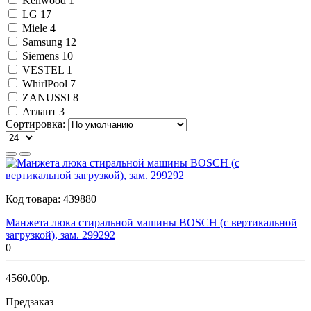
Kenwood
1
LG
17
Miele
4
Samsung
12
Siemens
10
VESTEL
1
WhirlPool
7
ZANUSSI
8
Атлант
3
Сортировка:
Код товара:
439880
Манжета люка стиральной машины BOSCH (с вертикальной
загрузкой), зам. 299292
0
4560.00р.
Предзаказ