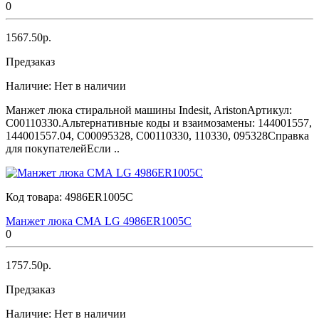
0
1567.50р.
Предзаказ
Наличие:
Нет в наличии
Манжет люка стиральной машины Indesit, AristonАртикул:
C00110330.Альтернативные коды и взаимозамены: 144001557,
144001557.04, C00095328, C00110330, 110330, 095328Справка
для покупателейЕсли ..
Код товара:
4986ER1005C
Манжет люка СМА LG 4986ER1005C
0
1757.50р.
Предзаказ
Наличие:
Нет в наличии