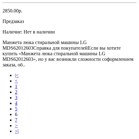
2850.00р.
Предзаказ
Наличие:
Нет в наличии
Манжета люка стиральной машины LG
MDS62012603Справка для покупателейЕсли вы хотите
купить «Манжета люка стиральной машины LG
MDS62012603», но у вас возникли сложности соформлением
заказа, об..
|<
<
1
2
3
4
5
6
7
>
>|