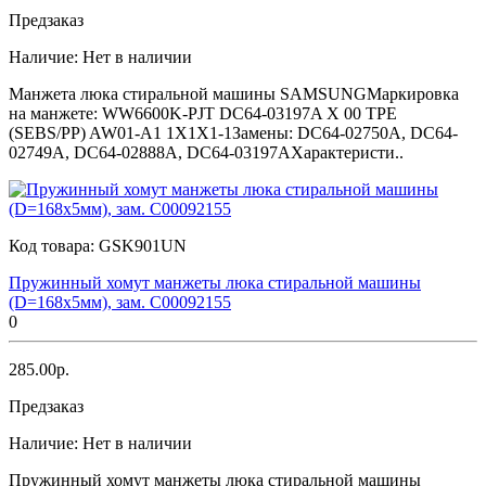
Предзаказ
Наличие:
Нет в наличии
Манжета люка стиральной машины SAMSUNGМаркировка
на манжете: WW6600K-PJT DC64-03197A X 00 TPE
(SEBS/PP) AW01-A1 1X1X1-1Замены: DC64-02750A, DC64-
02749A, DC64-02888A, DC64-03197AХарактеристи..
Код товара:
GSK901UN
Пружинный хомут манжеты люка стиральной машины
(D=168x5мм), зам. C00092155
0
285.00р.
Предзаказ
Наличие:
Нет в наличии
Пружинный хомут манжеты люка стиральной машины