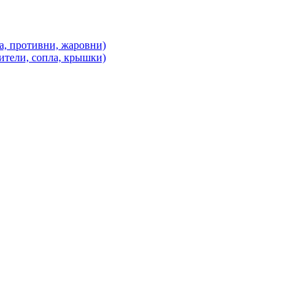
а, противни, жаровни)
ители, сопла, крышки)