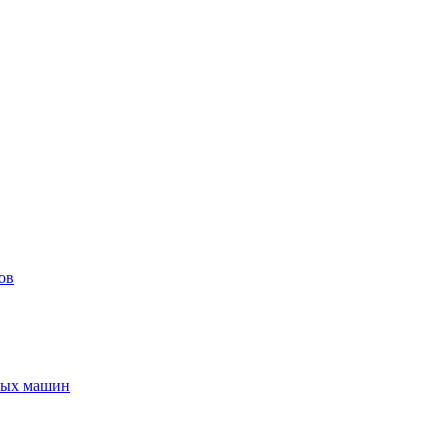
ов
ьных машин