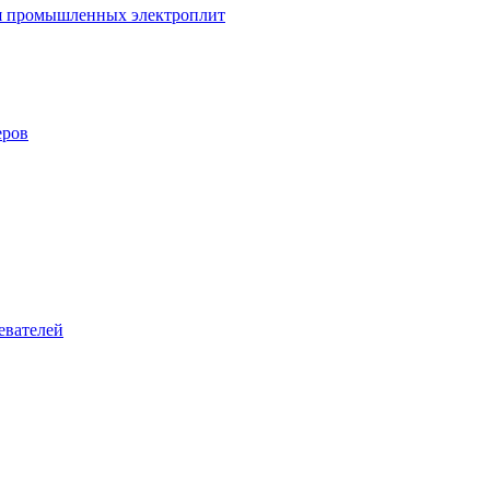
ля промышленных электроплит
еров
евателей