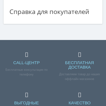
Справка для покупателей
Если вы хотите купить «Клапан заливной стиральной
машины ELECTROLUX, ZANUSSI 1W x 180°, (клемма в
фишке), зам. 3792260626», но у вас возникли сложности
соформлением заказа, обращайтесь к нашим
менеджерам по номеру телефона +7 (960) 579-09-09.
CALL-ЦЕНТР
БЕСПЛАТНАЯ
ДОСТАВКА
Бесплатные консультации по
Доставляем товар до наших
телефону
оффлайн магазинов
ВЫГОДНЫЕ
КАЧЕСТВО