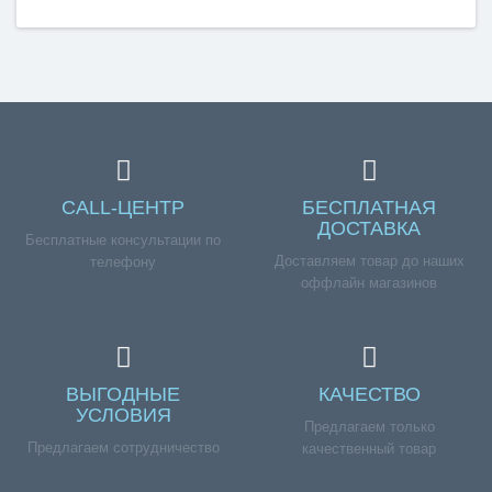
барабана стиральной машинки WHIRPOOL, с крепежом
COD085», но у вас возникли сложности соформлением
заказа, обращайтесь к нашим менеджерам по номеру
телефона +7 (960) 579-09-09.
CALL-ЦЕНТР
БЕСПЛАТНАЯ
ДОСТАВКА
Бесплатные консультации по
Доставляем товар до наших
телефону
оффлайн магазинов
ВЫГОДНЫЕ
КАЧЕСТВО
УСЛОВИЯ
Предлагаем только
Предлагаем сотрудничество
качественный товар