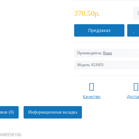
370.50р.
Предзаказ
Производитель:
Braun
IG3905
Модель:
Качество
Доста
вов (0)
Информационная вкладка
1948058106