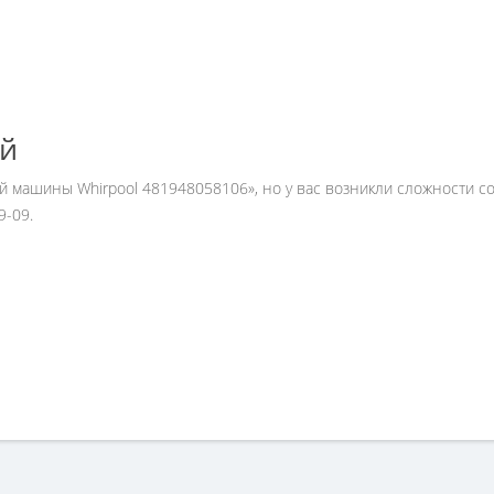
ей
ой машины Whirpool 481948058106», но у вас возникли сложности 
9-09.