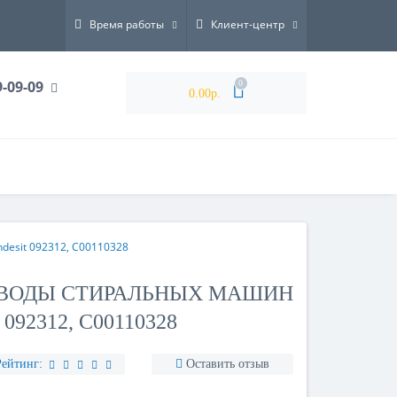
Время работы
Клиент-центр
9-09-09
0
0.00р.
ndesit 092312, C00110328
 ВОДЫ СТИРАЛЬНЫХ МАШИН
092312, C00110328
Рейтинг:
Оставить отзыв