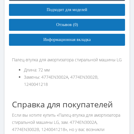
Подходит для моделей
Отзывов (0)
Информационная вкладка
Палец-втулка для амортизатора стиральной машины LG
Длина: 72 мм
Замены: 4774EN3002A, 4774EN3002B,
1240041218
Справка для покупателей
Если вы хотите купить «Палец-втулка для амортизатора
стиральной машины LG, зам. 4774EN3002A,
4774EN3002B, 1240041218», но у вас возникли