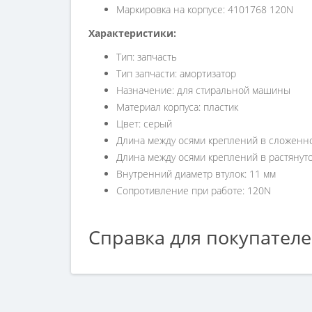
Маркировка на корпусе: 4101768 120N
​Характеристики:
Тип: запчасть
Тип запчасти: амортизатор
Назначение: для стиральной машины
Материал корпуса: пластик
Цвет: серый
Длина между осями креплений в сложенно
Длина между осями креплений в растянуто
Внутренний диаметр втулок: 11 мм
Сопротивление при работе: 120N
Справка для покупател
Если вы хотите купить «Амортизатор для стирал
обращайтесь к нашим менеджерам по номеру тел