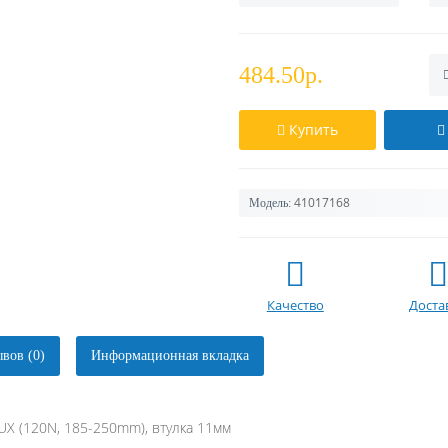
484.50р.
Купить
41017168
Модель:
Качество
Доста
вов (0)
Информационная вкладка
X (120N, 185-250mm), втулка 11мм