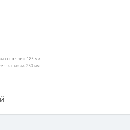
м состоянии: 185 мм
м состоянии: 250 мм
ей
ьной машины ELECTROLUX (120N, 185-250mm), втулка 11мм», но у в
ефона +7 (960) 579-09-09.