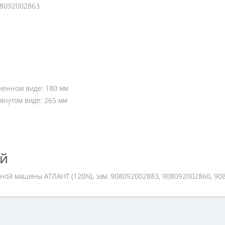
08092002863
женном виде: 180 мм
янутом виде: 265 мм
ей
ьной машины АТЛАНТ (120N), зам. 908092002883, 908092002860, 90
еджерам по номеру телефона +7 (960) 579-09-09.