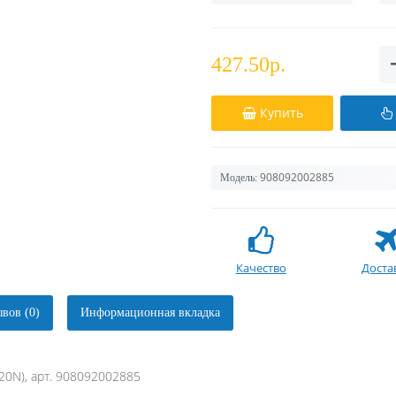
427.50р.
Купить
908092002885
Модель:
Качество
Доста
вов (0)
Информационная вкладка
0N), арт. 908092002885