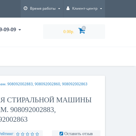
Время работы
Клиент-центр
9-09-09
0
0.00р.
ам. 908092002883, 908092002860, 908092002863
ЛЯ СТИРАЛЬНОЙ МАШИНЫ
М. 908092002883,
92002863
Рейтинг:
Оставить отзыв