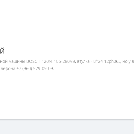
ей
ьной машины BOSCH 120N, 185-280мм, втулка - 8*24 12ph06», но у 
ефона +7 (960) 579-09-09.