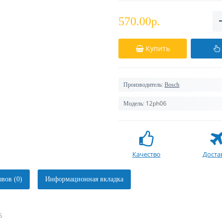
570.00р.
Купить
Производитель:
Bosch
12ph06
Модель:
Качество
Доста
вов (0)
Информационная вкладка
s