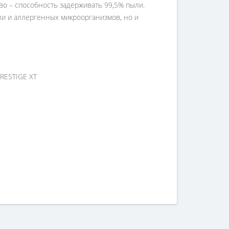
во – способность задерживать 99,5% пыли.
ли и аллергенных микроорганизмов, но и
 PRESTIGE XT
соформлением заказа, обращайтесь к нашим