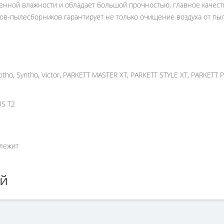
ышенной влажности и обладает большой прочностью, главное качест
ов-пылесборников гарантирует не только очищение воздуха от пы
 Rotho, Syntho, Victor, PARKETT MASTER XT, PARKETT STYLE XT, PARKETT
US T2
лежит
ей
рники TS60 для пылесосов THOMAS», но у вас возникли сложности 
9-09.