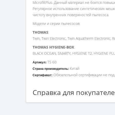
MicrofiltPlus. Данный материал не боится пов
Регулярное использование синтетических мешк
чистоту внутренних поверхностей пылесоса.
Модели и серии пылесосов:
THOMAS
:
Twin, Twin Electronic, Twin Aquatherm Electronic,
THOMAS HYGIENE-BOX
:
BLACK OCEAN, SMARTY, HYGIENE T2, HYGIENE PL
TS 60
Артикул:
Китай
Страна производитель:
Обязательной сертификации не под
Сертификат:
Справка для покупател
Если вы хотите купить «Синтетические пылесбо
менеджерам по номеру телефона +7 (960) 579-0