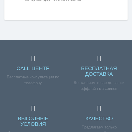
Справка для покупателей
Если вы хотите купить «Filtero TMS 17 (2+1) СТАРТОВЫЙ
набор, для ТHOMAS», но у вас возникли сложности
соформлением заказа, обращайтесь к нашим
менеджерам по номеру телефона +7 (960) 579-09-09.
CALL-ЦЕНТР
БЕСПЛАТНАЯ
ДОСТАВКА
Бесплатные консультации по
Доставляем товар до наших
телефону
оффлайн магазинов
ВЫГОДНЫЕ
КАЧЕСТВО
УСЛОВИЯ
Предлагаем только