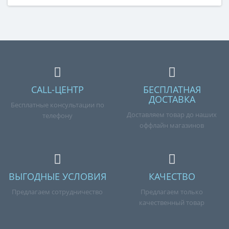
Справка для покупателей
Если вы хотите купить «Крышка фильтра пылесоса
SAMSUNG DJ64-00699A», но у вас возникли сложности
соформлением заказа, обращайтесь к нашим
менеджерам по номеру телефона +7 (960) 579-09-09.
CALL-ЦЕНТР
БЕСПЛАТНАЯ
ДОСТАВКА
Бесплатные консультации по
Доставляем товар до наших
телефону
оффлайн магазинов
ВЫГОДНЫЕ УСЛОВИЯ
КАЧЕСТВО
Предлагаем сотрудничество
Предлагаем только
качественный товар