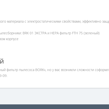
кого материала с электростатическими свойствами, эффективно за
лесборники: BRK 01 ЭКСТРА и HEPA фильтр FTH 75 (зеленый)
вом корпусе
ей
орный фильтр пылесоса BORK», но у вас возникли сложности соформ
9-09.