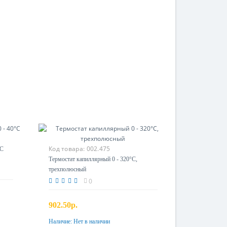
Код товара:
002.475
°С
Термостат капиллярный 0 - 320°С,
трехполюсный
0
902.50р.
Наличие:
Нет в наличии
Предзаказ