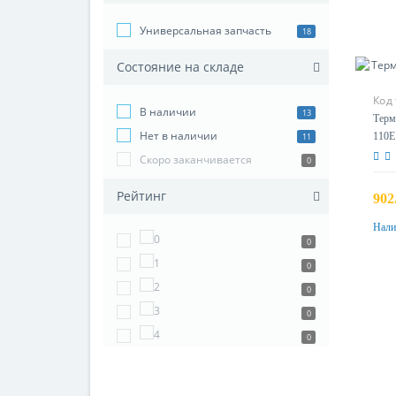
Универсальная запчасть
18
Состояние на складе
Код
В наличии
13
Терм
Нет в наличии
110E
11
Скоро заканчивается
0
Рейтинг
902
Нали
0
0
0
0
0