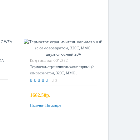
Код товара:
001.272
ZA-
Термостат-ограничитель капиллярный (с
самовозвратом, 320С, MMG,
двухполюсный,20А
0
1662.50р.
Наличие:
На складе
Купить