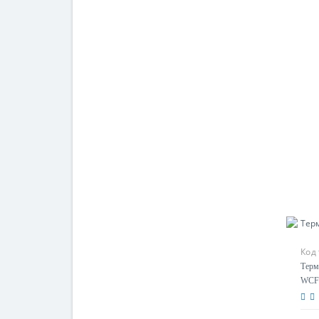
Код
Терм
WCF 