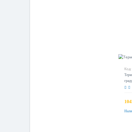
Код
Терм
град
104
Нали