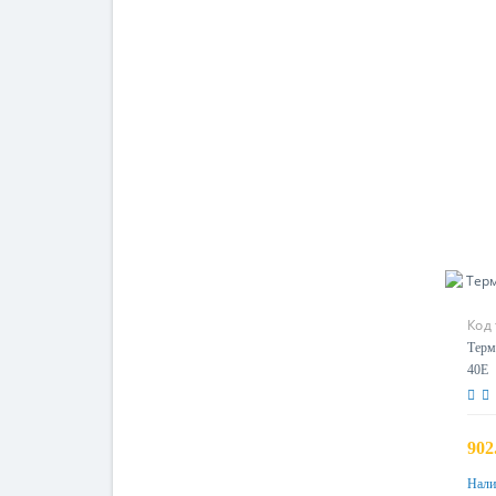
Код
Терм
40E
902
Нали