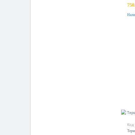
750
Нали
Код
Терм