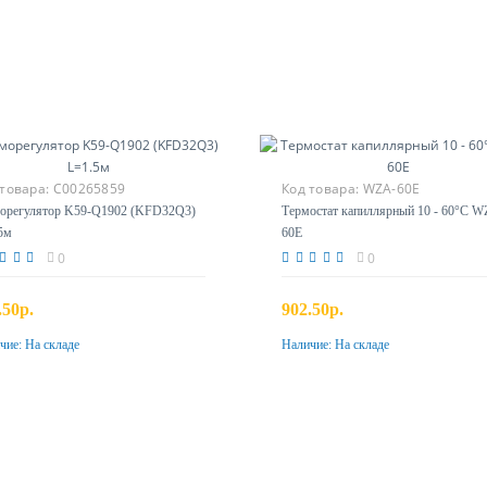
 товара:
C00265859
Код товара:
WZA-60E
орегулятор K59-Q1902 (KFD32Q3)
Термостат капиллярный 10 - 60°С W
5м
60E
0
0
.50р.
902.50р.
чие:
На складе
Наличие:
На складе
Купить
Купить