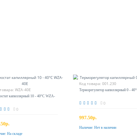
Код товара:
001.230
 товара:
WZA-40E
Терморегулятор капиллярный 0 - 40
остат капиллярный 10 - 40°С WZA-
0
0
997.50р.
.50р.
Наличие:
Нет в наличии
Предзаказ
чие:
На складе
Купить