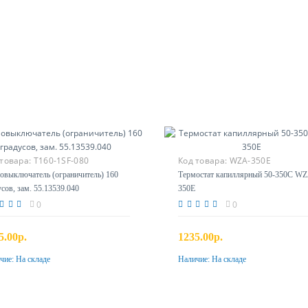
 товара:
T160-1SF-080
Код товара:
WZA-350E
овыключатель (ограничитель) 160
Термостат капиллярный 50-350C W
усов, зам. 55.13539.040
350E
0
0
5.00р.
1235.00р.
чие:
На складе
Наличие:
На складе
Купить
Купить