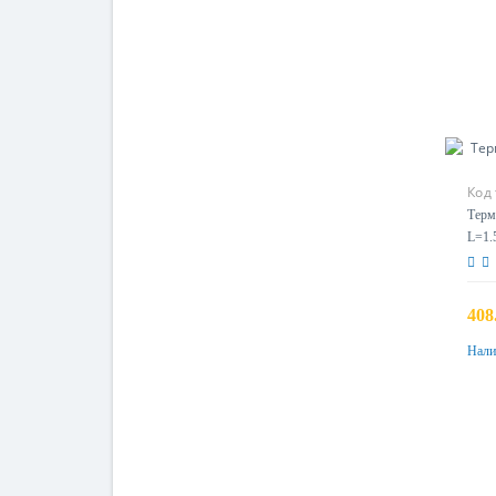
Код
Терм
L=1.
408
Нали