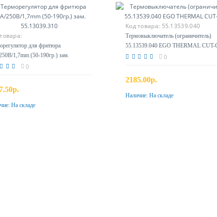
Код товара:
55.13539.040
товара:
Термовыключатель (ограничитель)
орегулятор для фритюра
55.13539.040 EGO THERMAL CUT
250B/1,7mm (50-190гр.) зам.
0
3039.310
0
2185.00р.
7.50р.
Наличие:
На складе
Купить
чие:
На складе
Купить