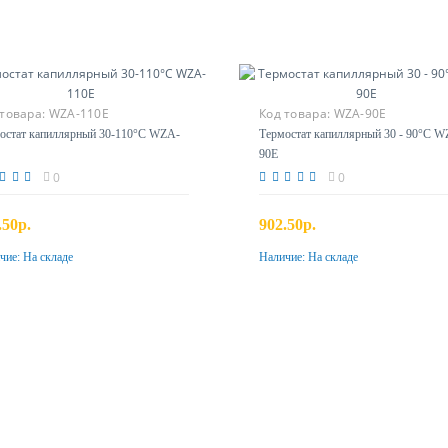
 товара:
WZA-110E
Код товара:
WZA-90E
остат капиллярный 30-110°C WZA-
Термостат капиллярный 30 - 90°С W
90E
0
0
.50р.
902.50р.
чие:
На складе
Наличие:
На складе
Купить
Купить