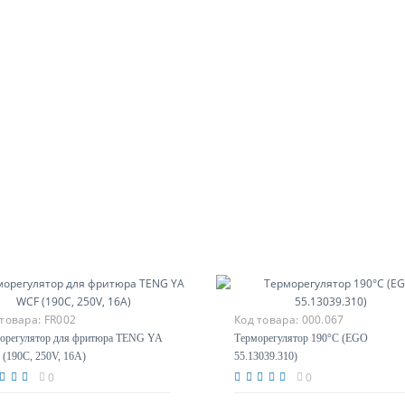
 товара:
FR002
Код товара:
000.067
орегулятор для фритюра TENG YA
Терморегулятор 190°С (EGO
(190С, 250V, 16A)
55.13039.310)
0
0