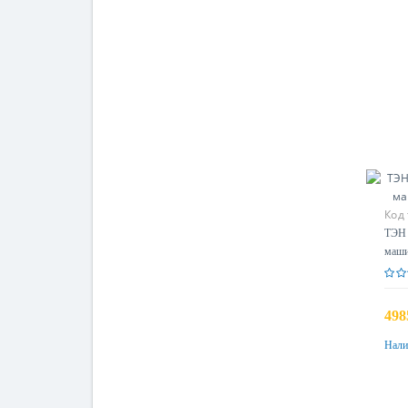
Код
ТЭН 
маши
498
Нали