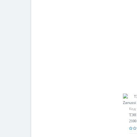
Код
ТЭН 
2100