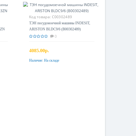
Код товара:
C00302489
ТЭН посудомоечной машины INDESIT,
3ZN
ARISTON BLDC9/6 (B00302489)
0
4085.00р.
Наличие:
На складе
Купить