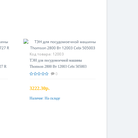
Код товара:
12003
ТЭН для посудомоечной машины
27 R
Thomson 2800 Вт 12003 Cebi 505003
0
3222.30р.
Наличие:
На складе
Купить