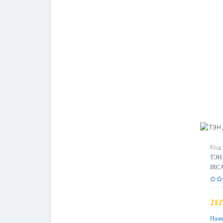
Код
ТЭН 
IRCA
212
Нали