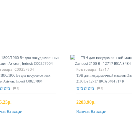
 товара:
C00257904
Код товара:
12717
1800/1960 Вт для посудомоечных
ТЭН для посудомоечной машины Zan
н Ariston, Indesit С00257904
2100 Вт 12717 IRCA 3484 717 R
0
0
5.25р.
2283.90р.
чие:
На складе
Наличие:
На складе
Купить
Купить