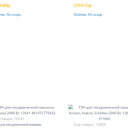
9.60р.
2319.55р.
чие:
На складе
Наличие:
На складе
Купить
Купить
 товара:
12641
Код товара:
12684
для посудомоечной машины