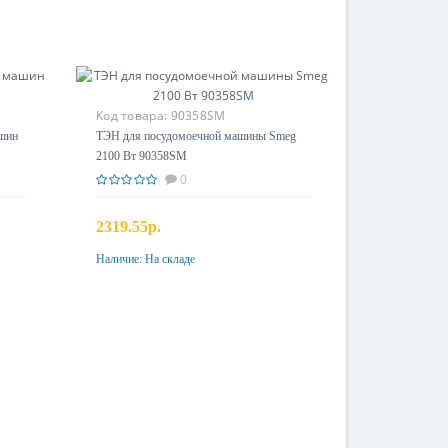
Код товара:
90358SM
ашин
ТЭН для посудомоечной машины Smeg
2100 Вт 90358SM
0
2319.55р.
Наличие:
На складе
Купить