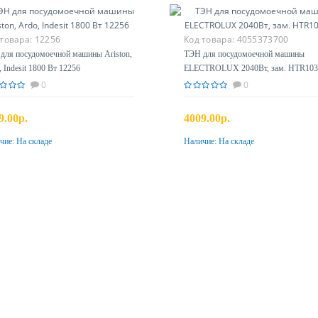
 товара:
12256
Код товара:
4055373700
для посудомоечной машины Ariston,
ТЭН для посудомоечной машины
 Indesit 1800 Вт 12256
ELECTROLUX 2040Вт, зам. HTR10
0
0
9.00р.
4009.00р.
чие:
На складе
Наличие:
На складе
Купить
Купить