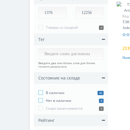
Код
ТЭН 
Товары со скидкой
0
Ardo,
Тег
213
Нали
Введите два или более слов для более
точного результата
Состояние на складе
В наличии
46
Нет в наличии
8
Скоро заканчивается
0
Рейтинг