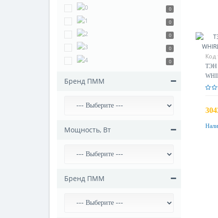
0
0
0
0
Код
0
ТЭН 
WHIR
Бренд ПММ
231
304
Нали
Мощность, Вт
Бренд ПММ