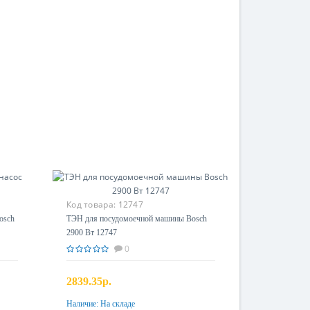
Код товара:
12747
osch
ТЭН для посудомоечной машины Bosch
2900 Вт 12747
0
2839.35р.
Наличие:
На складе
Купить