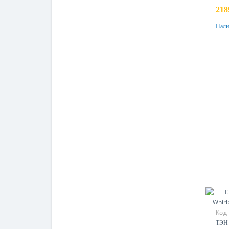
218
Нали
Код
ТЭН 