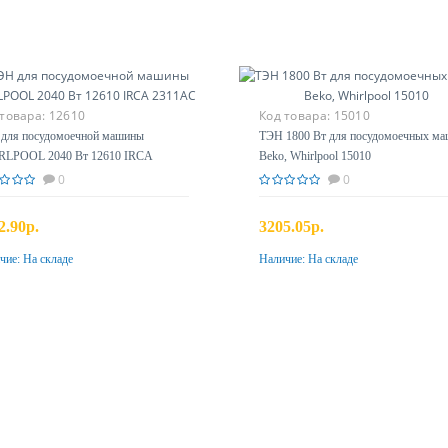
 товара:
12610
Код товара:
15010
для посудомоечной машины
ТЭН 1800 Вт для посудомоечных м
LPOOL 2040 Вт 12610 IRCA
Beko, Whirlpool 15010
1AC
0
0
2.90р.
3205.05р.
чие:
На складе
Наличие:
На складе
Купить
Купить