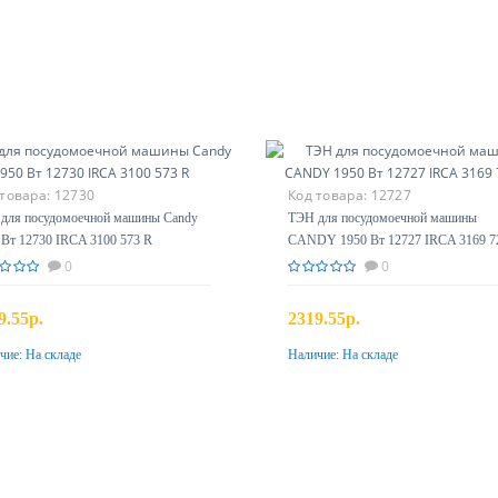
 товара:
12730
Код товара:
12727
для посудомоечной машины Candy
ТЭН для посудомоечной машины
 Вт 12730 IRCA 3100 573 R
CANDY 1950 Вт 12727 IRCA 3169 7
0
0
9.55р.
2319.55р.
чие:
На складе
Наличие:
На складе
Купить
Купить