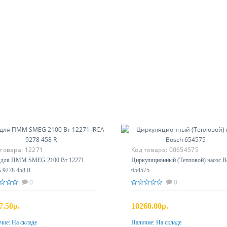
 товара:
12271
Код товара:
00654575
для ПММ SMEG 2100 Вт 12271
Циркуляционный (Тепловой) насос B
 9278 458 R
654575
0
0
7.50р.
10260.00р.
чие:
На складе
Наличие:
На складе
Купить
Купить