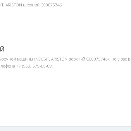
IT, ARISTON верхний C00075746
ей
омоечной машины INDESIT, ARISTON верхний C00075746», но у вас 
ефона +7 (960) 579-09-09.