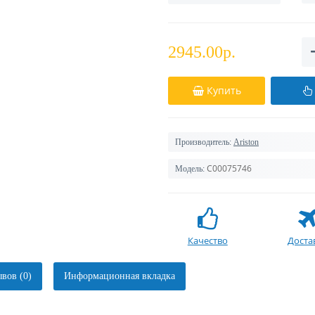
2945.00р.
Купить
Производитель:
Ariston
C00075746
Модель:
Качество
Доста
вов (0)
Информационная вкладка