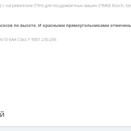
с нагревателем (ТЭН) для посудомоечных машин (ПММ) Bosch, Siem
асосов по высоте. И красными прямоугольниками отмечены
610-6AA Class F 9001.230.206
ей
судомоечной машины BOSCH (в сборе c тэном, средний)», но у вас 