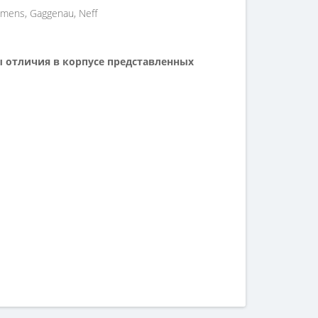
ens, Gaggenau, Neff
 отличия в корпусе представленных
возникли сложности соформлением заказа,