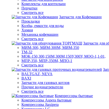
Комплекты для коптильни
Перчатки
Смотреть все
Запчасти для Кофемашин
Прокладки
Колбы, емкости для воды
Химия
Механика кофемашин
Смотреть все
Запчасти для
МИМ-300, МИМ-300М, МИМ-350
ТМ-32
МОК-150,300,150М,300М,150У,300У, МОО-1,1-01,
МПР-350, МПР-350М, МПО-1
Смотреть все
Зап
BALTGAZ, NEVA
BAXI
Запчасти для газовых котлов
Прочие водонагреватели
Смотреть все
Компрессоры бытовые
Компрессоры Aspera бытовые
Компрессоры Jiaxipera
Компрессоры LG