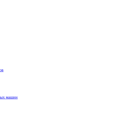
ов
ьных машин