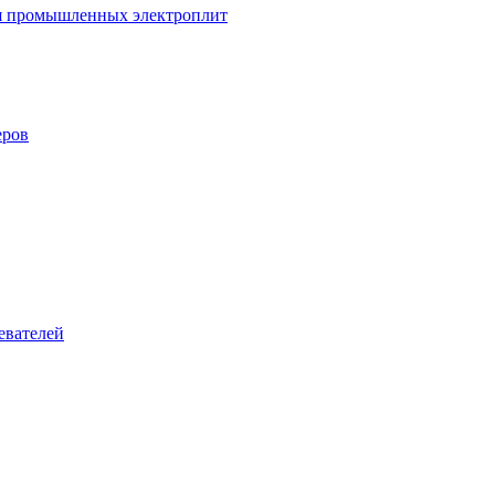
ля промышленных электроплит
еров
евателей