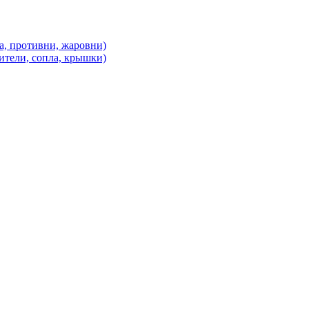
а, противни, жаровни)
ители, сопла, крышки)