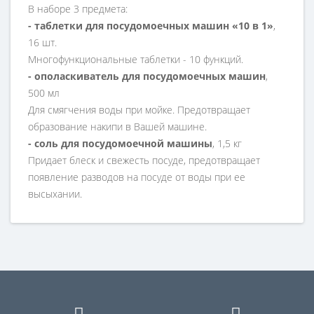
В наборе 3 предмета:
- таблетки для посудомоечных машин «10 в 1»
,
16 шт.
Многофункциональные таблетки - 10 функций.
- ополаскиватель для посудомоечных машин
,
500 мл
Для смягчения воды при мойке. Предотвращает
образование накипи в Вашей машине.
- соль для посудомоечной машины
, 1,5 кг
Придает блеск и свежесть посуде, предотвращает
появление разводов на посуде от воды при ее
высыхании.
Все необходимое для идеального мытья посуды в
посудомоечной машине.
3 шт.
В упаковке:
3304
Артикул:
Германия
Страна производитель:
Товар сертифицирован
Сертификат: