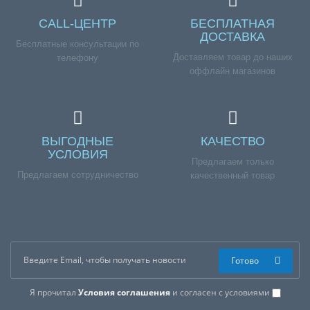
CALL-ЦЕНТР
БЕСПЛАТНАЯ
Справка для покупателей
ДОСТАВКА
Бесплатные консультации по
Доставляем товар до наших
телефону
Если вы хотите купить «Стартовый набор для
оффлайн магазинов
посудомоечных машин 3304», но у вас возникли
сложности соформлением заказа, обращайтесь к
нашим менеджерам по номеру телефона +7 (960) 579-
09-09.
ВЫГОДНЫЕ
КАЧЕСТВО
УСЛОВИЯ
Предлагаем только
Предлагаем сотрудничество
качественный товар
Готово
Я прочитал
Условия соглашения
и согласен с условиями