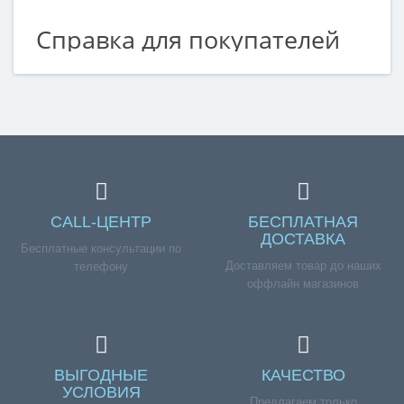
Справка для покупателей
Если вы хотите купить «Шестерня мясорубки Saturn,
Магнит, Redmond, Vitek», но у вас возникли сложности
соформлением заказа, обращайтесь к нашим
менеджерам по номеру телефона +7 (960) 579-09-09.
CALL-ЦЕНТР
БЕСПЛАТНАЯ
ДОСТАВКА
Бесплатные консультации по
Доставляем товар до наших
телефону
оффлайн магазинов
ВЫГОДНЫЕ
КАЧЕСТВО
УСЛОВИЯ
Предлагаем только