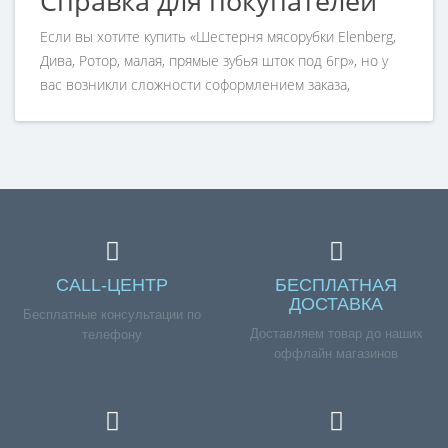
Справка для покупателей
Если вы хотите купить «Шестерня мясорубки Elenberg,
Дива, Ротор, малая, прямые зубья шток под 6гр», но у
вас возникли сложности соформлением заказа,
обращайтесь к нашим менеджерам по номеру
телефона +7 (960) 579-09-09.
CALL-ЦЕНТР
БЕСПЛАТНАЯ
ДОСТАВКА
Бесплатные консультации по
Доставляем товар до наших
телефону
оффлайн магазинов