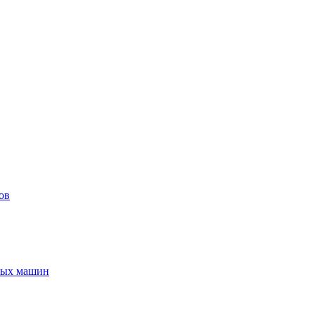
ов
ьных машин