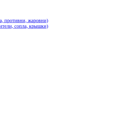
а, противни, жаровни)
ители, сопла, крышки)