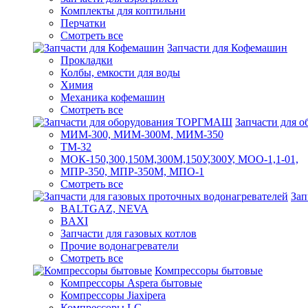
Комплекты для коптильни
Перчатки
Смотреть все
Запчасти для Кофемашин
Прокладки
Колбы, емкости для воды
Химия
Механика кофемашин
Смотреть все
Запчасти для
МИМ-300, МИМ-300М, МИМ-350
ТМ-32
МОК-150,300,150М,300М,150У,300У, МОО-1,1-01,
МПР-350, МПР-350М, МПО-1
Смотреть все
Зап
BALTGAZ, NEVA
BAXI
Запчасти для газовых котлов
Прочие водонагреватели
Смотреть все
Компрессоры бытовые
Компрессоры Aspera бытовые
Компрессоры Jiaxipera
Компрессоры LG