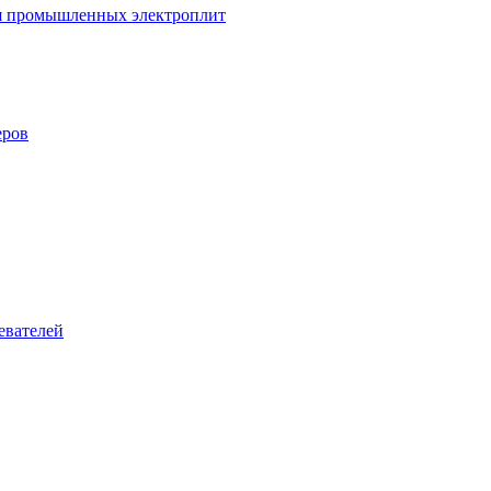
ля промышленных электроплит
еров
евателей