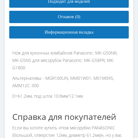
Подходит для моделей
Отзывов (0)
Информационная вкладка
Нож для кухонных комбайнов Panasonic: MK-G50NR,
MK-G5NS для мясорубок Panasonic: MK-G58PR, MK-
G1800
Альтернативы - MGR100UN, MM01W01, M01M095,
AMM12C-300
D=61.2мм, под шток 10.8мм/12.1мм
Справка для покупателей
Если вы хотите купить «Нож мясорубки PANASONIC
(большой, отверстие 12мм, диаметр 61.2мм)», но у вас