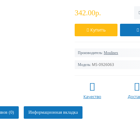
342.00р.
Купить
Производитель:
Moulinex
MS-0926063
Модель:
Качество
Доста
вов (0)
Информационная вкладка