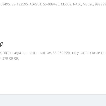
89495, SS-192595, ADR901, SS-989495, MS002, N436, MS026, 99999
ей
 DR (посадка шестигранник) зам. SS-989495», но у вас возникли с
 579-09-09.