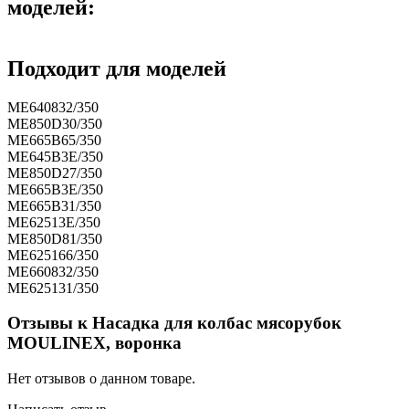
моделей:
Подходит для моделей
ME640832/350
ME850D30/350
ME665B65/350
ME645B3E/350
ME850D27/350
ME665B3E/350
ME665B31/350
ME62513E/350
ME850D81/350
ME625166/350
ME660832/350
ME625131/350
Отзывы к Насадка для колбас мясорубок
MOULINEX, воронка
Нет отзывов о данном товаре.