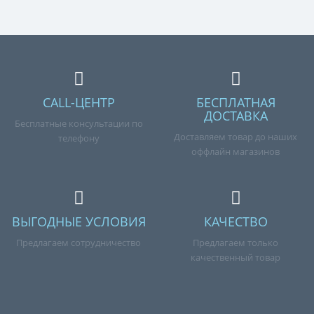
нашим менеджерам по номеру телефона +7 (960) 579-
09-09.
CALL-ЦЕНТР
БЕСПЛАТНАЯ
ДОСТАВКА
Бесплатные консультации по
Доставляем товар до наших
телефону
оффлайн магазинов
ВЫГОДНЫЕ УСЛОВИЯ
КАЧЕСТВО
Предлагаем сотрудничество
Предлагаем только
качественный товар