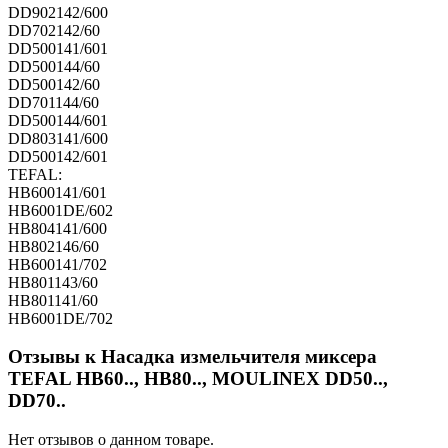
DD902142/600
DD702142/60
DD500141/601
DD500144/60
DD500142/60
DD701144/60
DD500144/601
DD803141/600
DD500142/601
TEFAL:
HB600141/601
HB6001DE/602
HB804141/600
HB802146/60
HB600141/702
HB801143/60
HB801141/60
HB6001DE/702
Отзывы к Насадка измельчителя миксера
TEFAL HB60.., HB80.., MOULINEX DD50..,
DD70..
Нет отзывов о данном товаре.