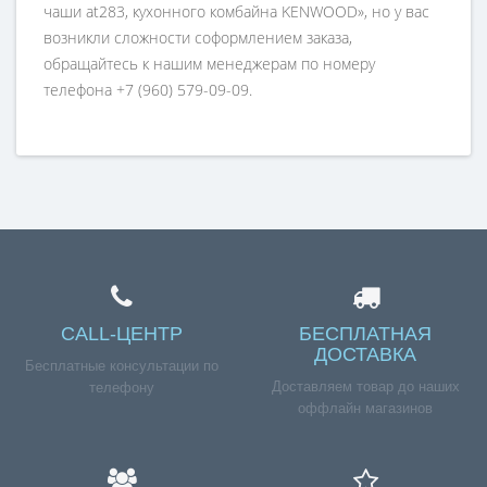
чаши at283, кухонного комбайна KENWOOD», но у вас
возникли сложности соформлением заказа,
обращайтесь к нашим менеджерам по номеру
телефона +7 (960) 579-09-09.
CALL-ЦЕНТР
БЕСПЛАТНАЯ
ДОСТАВКА
Бесплатные консультации по
Доставляем товар до наших
телефону
оффлайн магазинов