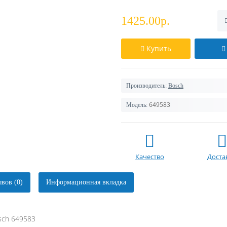
1425.00р.
Купить
Производитель:
Bosch
649583
Модель:
Качество
Доста
вов (0)
Информационная вкладка
sch 649583