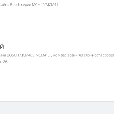
мбайна Bosch серии MCM40/MCM41
ей
айна BOSCH MCM40.., MCM41..», но у вас возникли сложности софор
9-09.