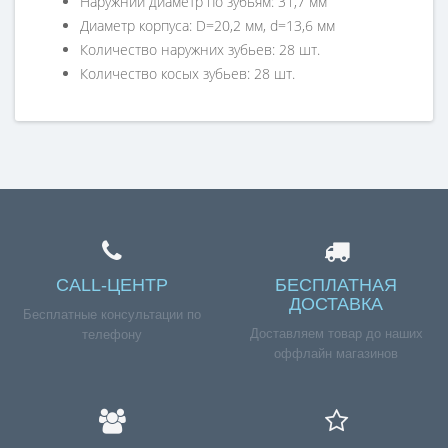
Наружний диаметр по зубьям: 31,7 мм
Диаметр корпуса: D=20,2 мм, d=13,6 мм
Количество наружних зубьев: 28 шт.
Количество косых зубьев: 28 шт.
Справка для покупателей
Если вы хотите купить «Червячное колесо (шестерня
редуктора) для миксера BOSCH (комплект 2шт)
00610702», но у вас возникли сложности
соформлением заказа, обращайтесь к нашим
менеджерам по номеру телефона +7 (960) 579-09-09.
CALL-ЦЕНТР
БЕСПЛАТНАЯ
ДОСТАВКА
Бесплатные консультации по
Доставляем товар до наших
телефону
оффлайн магазинов