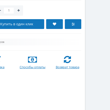
Купить в один клик
еля
вка
Способы оплаты
Возврат товара