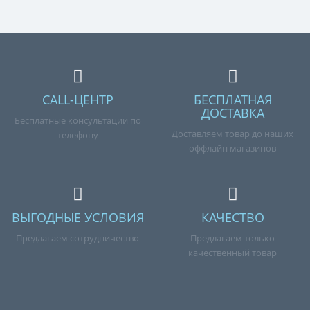
нашим менеджерам по номеру телефона +7 (960) 579-
09-09.
CALL-ЦЕНТР
БЕСПЛАТНАЯ
ДОСТАВКА
Бесплатные консультации по
Доставляем товар до наших
телефону
оффлайн магазинов
ВЫГОДНЫЕ УСЛОВИЯ
КАЧЕСТВО
Предлагаем сотрудничество
Предлагаем только
качественный товар