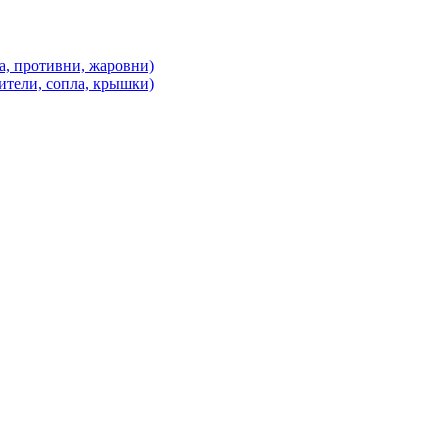
а, противни, жаровни)
ители, сопла, крышки)