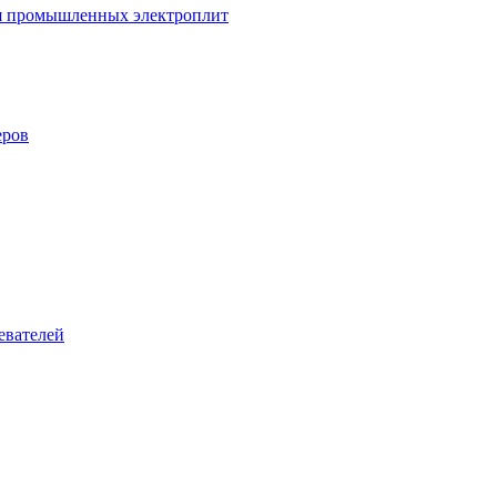
ля промышленных электроплит
еров
евателей