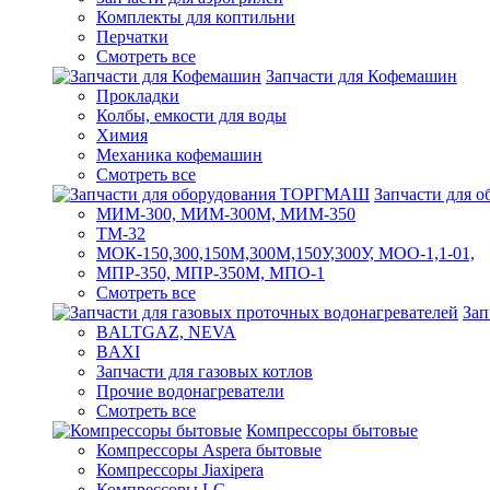
Комплекты для коптильни
Перчатки
Смотреть все
Запчасти для Кофемашин
Прокладки
Колбы, емкости для воды
Химия
Механика кофемашин
Смотреть все
Запчасти для
МИМ-300, МИМ-300М, МИМ-350
ТМ-32
МОК-150,300,150М,300М,150У,300У, МОО-1,1-01,
МПР-350, МПР-350М, МПО-1
Смотреть все
Зап
BALTGAZ, NEVA
BAXI
Запчасти для газовых котлов
Прочие водонагреватели
Смотреть все
Компрессоры бытовые
Компрессоры Aspera бытовые
Компрессоры Jiaxipera
Компрессоры LG