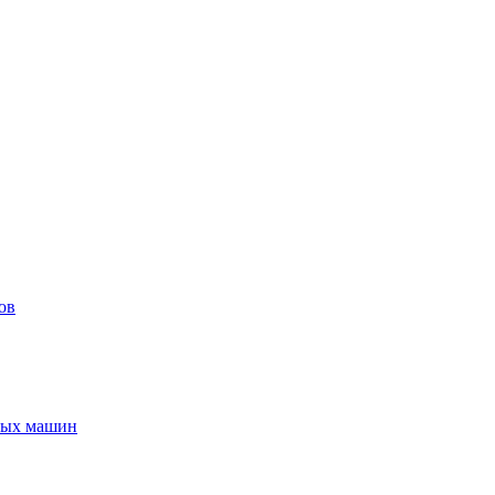
ов
ьных машин