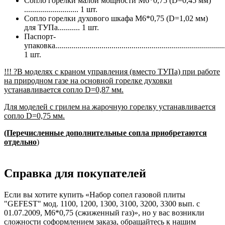
Сопло горелки малой мощности М6*0,75 (D=0,45 мм)
........................... 1 шт.
Сопло горелки духового шкафа М6*0,75 (D=1,02 мм)
для ТУПа........... 1 шт.
Паспорт-
упаковка.....................................................................................
1 шт.
!!! ?В моделях с краном управления (вместо ТУПа) при работе
на природном газе на основной горелке духовки
устанавливается сопло D=0,87 мм.
Для моделей с грилем на жарочную горелку устанавливается
сопло D=0,75 мм.
(Перечисленные дополнительные сопла приобретаются
отдельно
)
Справка для покупателей
Если вы хотите купить «Набор сопел газовой плиты
"GEFEST" мод. 1100, 1200, 1300, 3100, 3200, 3300 вып. с
01.07.2009, М6*0,75 (сжиженный газ)», но у вас возникли
сложности соформлением заказа, обращайтесь к нашим