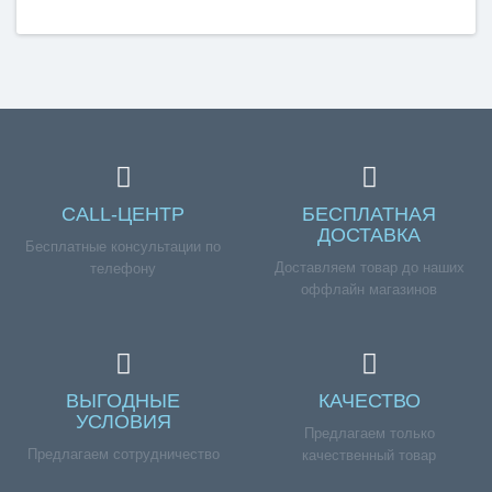
мод.1100, 3100 (до 2004 г.в) с рассекателем, БМ
(1100,00,0,130-01)», но у вас возникли сложности
соформлением заказа, обращайтесь к нашим
менеджерам по номеру телефона +7 (960) 579-09-09.
CALL-ЦЕНТР
БЕСПЛАТНАЯ
ДОСТАВКА
Бесплатные консультации по
Доставляем товар до наших
телефону
оффлайн магазинов
ВЫГОДНЫЕ
КАЧЕСТВО
УСЛОВИЯ
Предлагаем только
Предлагаем сотрудничество
качественный товар