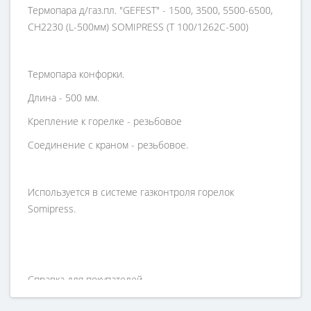
Термопара д/газ.пл. "GEFEST" - 1500, 3500, 5500-6500,
СН2230 (L-500мм) SOMIPRESS (Т 100/1262С-500)
Термопара конфорки.
Длина - 500 мм.
Крепление к горелке - резьбовое
Соединение с краном - резьбовое.
Используется в системе газконтроля горелок
Somipress.
Справка для покупателей
Если вы хотите купить « ТЕРМОПАРА ДЛЯ ПЛИТЫ