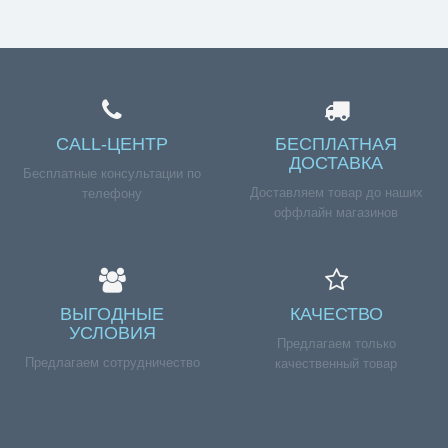
GEFEST T100/1262C-500 », но у вас возникли
сложности с оформлением заказа, обращайтесь к
нашим менеджерам по номеру телефона +7 (960) 579-
09-09.
CALL-ЦЕНТР
БЕСПЛАТНАЯ
ДОСТАВКА
Бесплатные консультации по
Доставляем товар до наших
телефону
оффлайн магазинов
ВЫГОДНЫЕ
КАЧЕСТВО
УСЛОВИЯ
Предлагаем только
Предлагаем сотрудничество
качественный товар