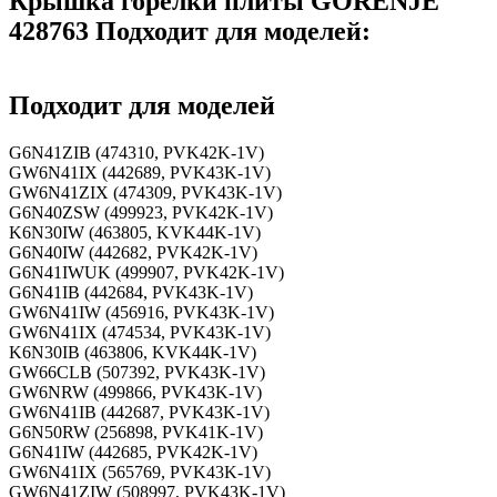
Крышка горелки плиты GORENJE
428763 Подходит для моделей:
Подходит для моделей
G6N41ZIB (474310, PVK42K-1V)
GW6N41IX (442689, PVK43K-1V)
GW6N41ZIX (474309, PVK43K-1V)
G6N40ZSW (499923, PVK42K-1V)
K6N30IW (463805, KVK44K-1V)
G6N40IW (442682, PVK42K-1V)
G6N41IWUK (499907, PVK42K-1V)
G6N41IB (442684, PVK43K-1V)
GW6N41IW (456916, PVK43K-1V)
GW6N41IX (474534, PVK43K-1V)
K6N30IB (463806, KVK44K-1V)
GW66CLB (507392, PVK43K-1V)
GW6NRW (499866, PVK43K-1V)
GW6N41IB (442687, PVK43K-1V)
G6N50RW (256898, PVK41K-1V)
G6N41IW (442685, PVK42K-1V)
GW6N41IX (565769, PVK43K-1V)
GW6N41ZIW (508997, PVK43K-1V)