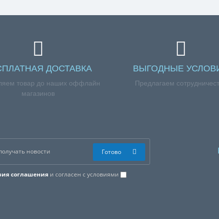
ефона +7 (960) 579-09-09.
СПЛАТНАЯ ДОСТАВКА
ВЫГОДНЫЕ УСЛОВ
ляем товар до наших оффлайн
Предлагаем сотрудничес
магазинов
Готово
вия соглашения
и согласен с условиями