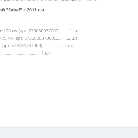
 "Sabaf" с 2011 г.в.
мм (арт. 573080937000)...........1 шт.
 (арт. 573080837000)..............2 шт.
3080737000)........................1 шт.
.........................................1 шт.
ей
ки (4шт) "GEFEST" (Sabaf), м. 1500, 3500, 5100-6500 (эмаль)», но у