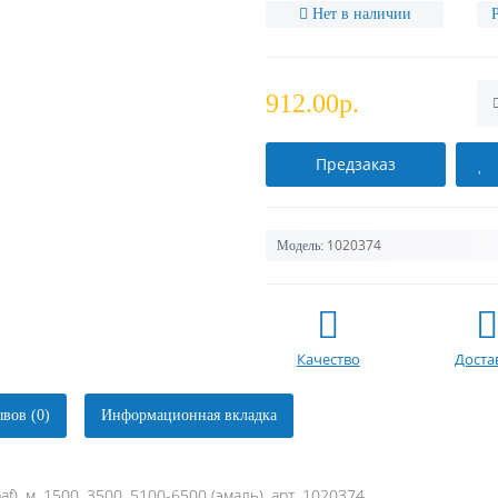
Нет в наличии
912.00р.
Предзаказ
1020374
Модель:
Качество
Доста
вов (0)
Информационная вкладка
f), м. 1500, 3500, 5100-6500 (эмаль), арт. 1020374