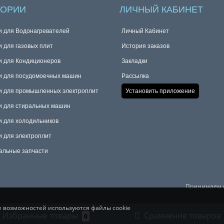
ГОРИИ
ЛИЧНЫЙ КАБИНЕТ
и для Водонагревателей
Личный Кабинет
и для газовых плит
История заказов
и для Кондиционеров
Закладки
и для посудомоечных машин
Рассылка
и для промышленных электроплит
Установить приложение
и для стиральных машин
и для холодильников
и для электроплит
альные запчасти
Принимаем к
е возможностей используются файлы cookie
Избранные товары
Сравнение товаров
0