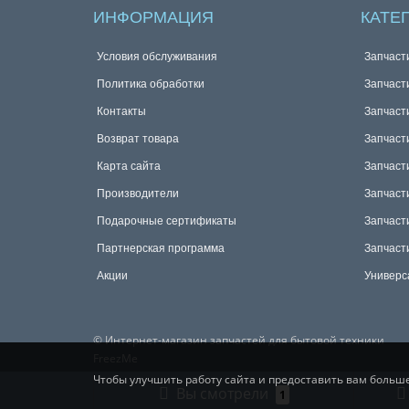
ИНФОРМАЦИЯ
КАТЕ
Условия обслуживания
Запчаст
Политика обработки
Запчаст
Контакты
Запчаст
Возврат товара
Запчаст
Карта сайта
Запчаст
Производители
Запчаст
Подарочные сертификаты
Запчаст
Партнерская программа
Запчаст
Акции
Универс
© Интернет-магазин запчастей для бытовой техники
FreezMe
Чтобы улучшить работу сайта и предоставить вам больш
Вы смотрели
1