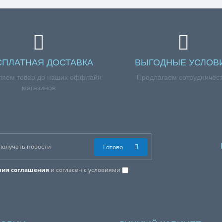
T" мод. 1100 (598*415мм, черное)», но у вас возникли сложности 
9-09.
СПЛАТНАЯ ДОСТАВКА
ВЫГОДНЫЕ УСЛОВ
ляем товар до наших оффлайн
Предлагаем сотрудничес
магазинов
Готово
вия соглашения
и согласен с условиями