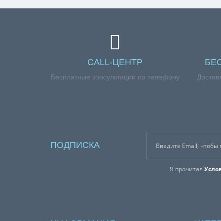
Если вы хотите купить «Стекло наружное "GEFES
менеджерам по номеру телефона +7 (960) 579-0
CALL-ЦЕНТР
БЕ
Бесплатные консультации по телефону
Достав
ПОДПИСКА
Я прочитал
Усло