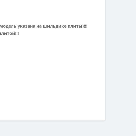
одель указана на шильдике плиты)!!!
литой!!!