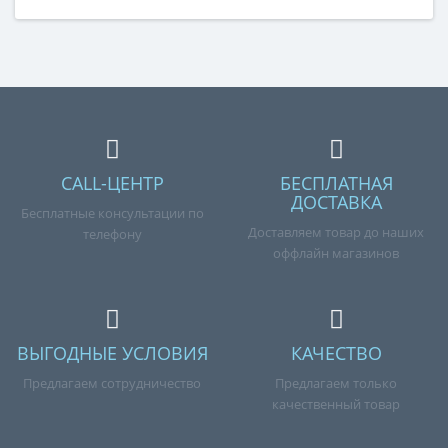
плиты Gefest (Гефест) мод. 5100, 5140, размеры
498х450 мм., коричневое 5100.15.2.000-03 », но у вас
возникли сложности с оформлением заказа,
обращайтесь к нашим менеджерам по номеру
телефона +7 (960) 579-09-09.
CALL-ЦЕНТР
БЕСПЛАТНАЯ
ДОСТАВКА
Бесплатные консультации по
Доставляем товар до наших
телефону
оффлайн магазинов
ВЫГОДНЫЕ УСЛОВИЯ
КАЧЕСТВО
Предлагаем сотрудничество
Предлагаем только
качественный товар