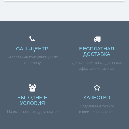
Справка для покупателей
Если вы хотите купить «Наружное стекло духовки
BOSCH HBN2/3/4/5 (с логотипом, чёрное)», но у вас
возникли сложности соформлением заказа,
обращайтесь к нашим менеджерам по номеру
телефона +7 (960) 579-09-09.
CALL-ЦЕНТР
БЕСПЛАТНАЯ
ДОСТАВКА
Бесплатные консультации по
Доставляем товар до наших
телефону
оффлайн магазинов
ВЫГОДНЫЕ
КАЧЕСТВО
УСЛОВИЯ
Предлагаем только
Предлагаем сотрудничество
качественный товар