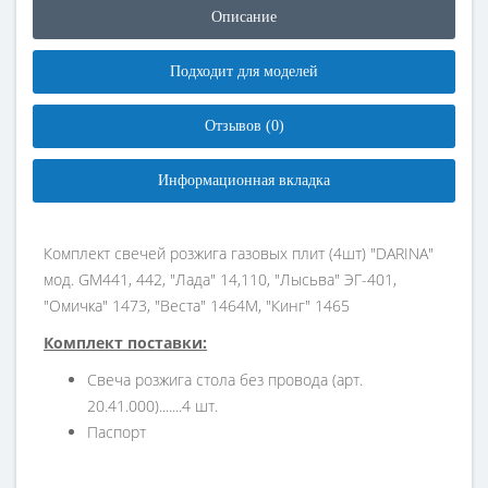
Описание
Подходит для моделей
Отзывов (0)
Информационная вкладка
Комплект свечей розжига газовых плит (4шт) "DARINA"
мод. GM441, 442, "Лада" 14,110, "Лысьва" ЭГ-401,
"Омичка" 1473, "Веста" 1464М, "Кинг" 1465
Комплект поставки:
Свеча розжига стола без провода (арт.
20.41.000).......4 шт.
Паспорт