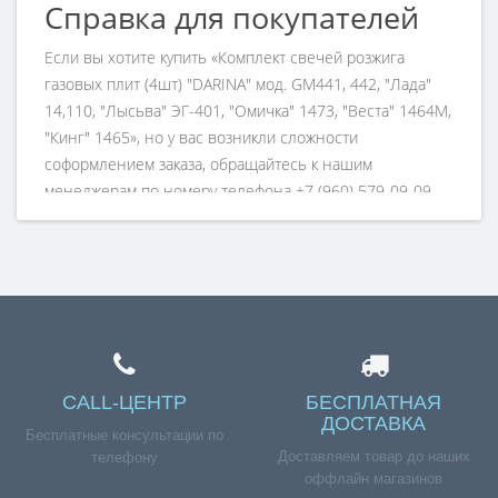
Справка для покупателей
Если вы хотите купить «Комплект свечей розжига
газовых плит (4шт) "DARINA" мод. GM441, 442, "Лада"
14,110, "Лысьва" ЭГ-401, "Омичка" 1473, "Веста" 1464М,
"Кинг" 1465», но у вас возникли сложности
соформлением заказа, обращайтесь к нашим
менеджерам по номеру телефона +7 (960) 579-09-09.
CALL-ЦЕНТР
БЕСПЛАТНАЯ
ДОСТАВКА
Бесплатные консультации по
Доставляем товар до наших
телефону
оффлайн магазинов