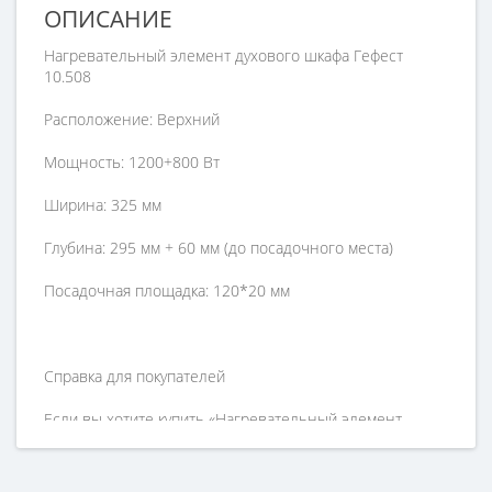
ОПИСАНИЕ
Нагревательный элемент духового шкафа Гефест
10.508
Расположение: Верхний
Мощность: 1200+800 Вт
Ширина: 325 мм
Глубина: 295 мм + 60 мм (до посадочного места)
Посадочная площадка: 120*20 мм
Справка для покупателей
Если вы хотите купить «Нагревательный элемент
духового шкафа Гефест 10.508», но у вас возникли
сложности с оформлением заказа, обращайтесь к
нашим менеджерам по номеру телефона +7 (960) 579-