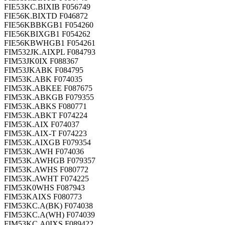
FIE53KC.BIXIB F056749
FIE56K.BIXTD F046872
FIE56KBBKGB1 F054260
FIE56KBIXGB1 F054262
FIE56KBWHGB1 F054261
FIM532JK.AIXPL F084793
FIM53JK0IX F088367
FIM53JKABK F084795
FIM53K.ABK F074035
FIM53K.ABKEE F087675
FIM53K.ABKGB F079355
FIM53K.ABKS F080771
FIM53K.ABKT F074224
FIM53K.AIX F074037
FIM53K.AIX-T F074223
FIM53K.AIXGB F079354
FIM53K.AWH F074036
FIM53K.AWHGB F079357
FIM53K.AWHS F080772
FIM53K.AWHT F074225
FIM53K0WHS F087943
FIM53KAIXS F080773
FIM53KC.A(BK) F074038
FIM53KC.A(WH) F074039
FIM53KC.A0IXS F089422