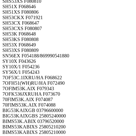
SHS53XS F080810
SH51X F068646
SH51XS F080806
SH53CKX F071921
SH53CX F068647
SH53CXS F080807
SH53K F068648
SH53KS F080808
SH53X F068649
SH53XS F080809
SN56EX F054188/869990541880
SY10X F043626
SY10X/1 F054236
SY56X/1 F054243
7OF53C.1IXRU/HA F068622
7OFH51(WH)RU/HA F072490
7OFIM53K.AIX F079343
7OFK536JXRUHA F073670
70FIM53K.AIX F074087
70FIMS53K.AIX F074088
BIG53KAIXGB 03796600000
BIG53KAIXGBS 25805240000
BIMS53K.ABIX 03796520000
BIMS53KABIXS 25805210200
BIMS53KABIXS 25805210000