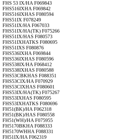
FHS 53 IX/HA F069843
FHS516IXHA F069842
FHS516IXHAS F080594
FHS51IX F078249
FHS51IX/HA F067033
FHS51IX/HA(TK) F075266
FHS51IX/HAS F080573
FHS51IXHATKS F080695
FHS51IXS F080876
FHS536IXHA F069844
FHS536IXHAS F080596
FHS538IX/HA F068412
FHS538IXHAS F080588
FHS53CBKHAS F088351
FHS53CIX/HA F070929
FHS53CIXHAS F080601
FHS53IX/HA(TK) F075267
FHS53IXHAS F080595
FHS53IXHATKS F080696
FH51(BK)/HA F062318
FH51(BK)/HAS F080558
FH51(WH)/HA F075955
FH5170BKHA F088333
FH5170WHHA F088331
FH51IX/HA F062319