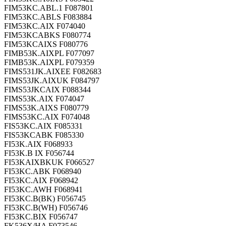
FIM53KC.ABL.1 F087801
FIM53KC.ABLS F083884
FIM53KC.AIX F074040
FIM53KCABKS F080774
FIM53KCAIXS F080776
FIMB53K.AIXPL F077097
FIMB53K.AIXPL F079359
FIMS531JK.AIXEE F082683
FIMS53JK.AIXUK F084797
FIMS53JKCAIX F088344
FIMS53K.AIX F074047
FIMS53K.AIXS F080779
FIMS53KC.AIX F074048
FIS53KC.AIX F085331
FIS53KCABK F085330
FI53K.AIX F068933
FI53K.B IX F056744
FI53KAIXBKUK F066527
FI53KC.ABK F068940
FI53KC.AIX F068942
FI53KC.AWH F068941
FI53KC.B(BK) F056745
FI53KC.B(WH) F056746
FI53KC.BIX F056747
FK536X/HA F073546