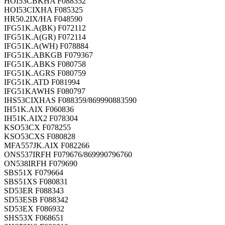
HOI53CBKHA F088352
HOI53CIXHA F085325
HR50.2IX/HA F048590
IFG51K.A(BK) F072112
IFG51K.A(GR) F072114
IFG51K.A(WH) F078884
IFG51K.ABKGB F079367
IFG51K.ABKS F080758
IFG51K.AGRS F080759
IFG51K.ATD F081994
IFG51KAWHS F080797
IHS53CIXHAS F088359/869990883590
IH51K.AIX F060836
IH51K.AIX2 F078304
KSO53CX F078255
KSO53CXS F080828
MFA557JK.AIX F082266
ONS537IRFH F079676/869990796760
ON538IRFH F079690
SBS51X F079664
SBS51XS F080831
SD53ER F088343
SD53ESB F088342
SD53EX F086932
SHS53X F068651