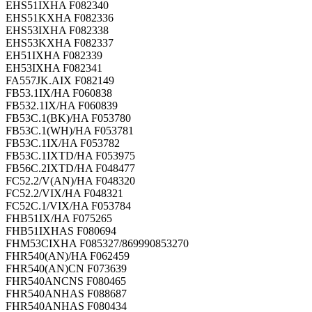
EHS51IXHA F082340
EHS51KXHA F082336
EHS53IXHA F082338
EHS53KXHA F082337
EH51IXHA F082339
EH53IXHA F082341
FA557JK.AIX F082149
FB53.1IX/HA F060838
FB532.1IX/HA F060839
FB53C.1(BK)/HA F053780
FB53C.1(WH)/HA F053781
FB53C.1IX/HA F053782
FB53C.1IXTD/HA F053975
FB56C.2IXTD/HA F048477
FC52.2/V(AN)/HA F048320
FC52.2/VIX/HA F048321
FC52C.1/VIX/HA F053784
FHB51IX/HA F075265
FHB51IXHAS F080694
FHM53CIXHA F085327/869990853270
FHR540(AN)/HA F062459
FHR540(AN)CN F073639
FHR540ANCNS F080465
FHR540ANHAS F088687
FHR540ANHAS F080434