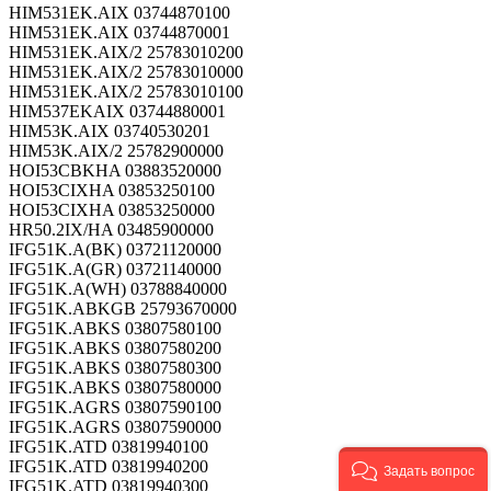
HIM531EK.AIX 03744870100
HIM531EK.AIX 03744870001
HIM531EK.AIX/2 25783010200
HIM531EK.AIX/2 25783010000
HIM531EK.AIX/2 25783010100
HIM537EKAIX 03744880001
HIM53K.AIX 03740530201
HIM53K.AIX/2 25782900000
HOI53CBKHA 03883520000
HOI53CIXHA 03853250100
HOI53CIXHA 03853250000
HR50.2IX/HA 03485900000
IFG51K.A(BK) 03721120000
IFG51K.A(GR) 03721140000
IFG51K.A(WH) 03788840000
IFG51K.ABKGB 25793670000
IFG51K.ABKS 03807580100
IFG51K.ABKS 03807580200
IFG51K.ABKS 03807580300
IFG51K.ABKS 03807580000
IFG51K.AGRS 03807590100
IFG51K.AGRS 03807590000
IFG51K.ATD 03819940100
IFG51K.ATD 03819940200
Задать вопрос
IFG51K.ATD 03819940300