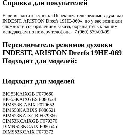
Справка для покупателей
Если вы хотите купить «Переключатель режимов духовки
INDESIT, ARISTON Dreefs 19HE-069», но у вас возникли
сложности соформлением заказа, обращайтесь к нашим
менеджерам по номеру телефона +7 (960) 579-09-09.
Переключатель режимов духовки
INDESIT, ARISTON Dreefs 19HE-069
Подходит для моделей:
Подходит для моделей
BIG53KAIXGB F079660
BIG53KAIXGBS F080524
BIMS53K.ABIX F079652
BIMS53KABIXS F080521
BIMS53KAIXGB F079366
CIM53KCAIXGB F079370
DIMNS53KCAIX F086545
DIMS53KCAIX F079372