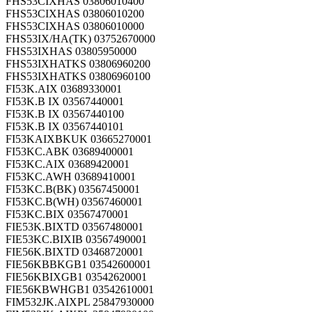
FHS53CIXHAS 03806010400
FHS53CIXHAS 03806010200
FHS53CIXHAS 03806010000
FHS53IX/HA(TK) 03752670000
FHS53IXHAS 03805950000
FHS53IXHATKS 03806960200
FHS53IXHATKS 03806960100
FI53K.AIX 03689330001
FI53K.B IX 03567440001
FI53K.B IX 03567440100
FI53K.B IX 03567440101
FI53KAIXBKUK 03665270001
FI53KC.ABK 03689400001
FI53KC.AIX 03689420001
FI53KC.AWH 03689410001
FI53KC.B(BK) 03567450001
FI53KC.B(WH) 03567460001
FI53KC.BIX 03567470001
FIE53K.BIXTD 03567480001
FIE53KC.BIXIB 03567490001
FIE56K.BIXTD 03468720001
FIE56KBBKGB1 03542600001
FIE56KBIXGB1 03542620001
FIE56KBWHGB1 03542610001
FIM532JK.AIXPL 25847930000