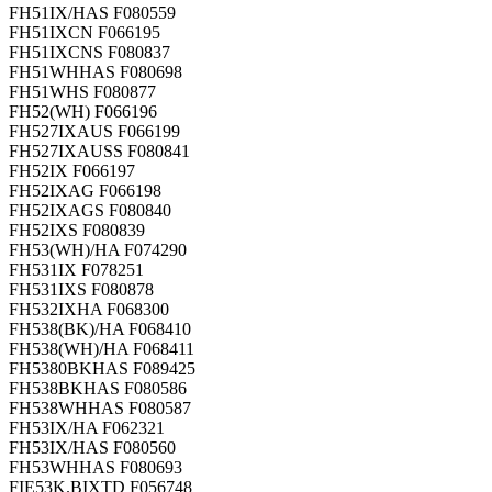
FH51IX/HAS F080559
FH51IXCN F066195
FH51IXCNS F080837
FH51WHHAS F080698
FH51WHS F080877
FH52(WH) F066196
FH527IXAUS F066199
FH527IXAUSS F080841
FH52IX F066197
FH52IXAG F066198
FH52IXAGS F080840
FH52IXS F080839
FH53(WH)/HA F074290
FH531IX F078251
FH531IXS F080878
FH532IXHA F068300
FH538(BK)/HA F068410
FH538(WH)/HA F068411
FH5380BKHAS F089425
FH538BKHAS F080586
FH538WHHAS F080587
FH53IX/HA F062321
FH53IX/HAS F080560
FH53WHHAS F080693
FIE53K.BIXTD F056748