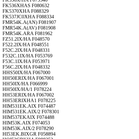
FK536XHAS F080632
FK5370XHA F088329
FK537JC0XHA F088334
FMR54K.A(AN) F081907
FMR54K.A(AV) F081908
FMR54K.ARA F081962
FZ51.2IX/HA F048570
F522.2IX/HA F048551
F52C.2IX/HA F048331
F532C.1IX/HA F053769
F53C.1IX/HA F053971
F56C.2IX/HA F048332
HHS50IX/HA F067000
HH50ERIX/HA F067001
HH50IX/HA F066999
HH50IX/HA/1 F078224
HH53ERIX/HA F067002
HH53ERIXHA1 F078225
HIM531EK.AIX F074487
HIM531EK.AIX/2 F078301
HIM537EKAIX F074488
HIM53K.AIX F074053
HIM53K.AIX/2 F078290
HI53EK.BIXGR F058894